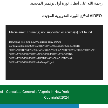
رحمة الله على أبطال ثورة أول نوفمبر المجيدة.
اندلاع الثورة التحريرية المجيدة
VIDEO
Video
Media error: Format(s) not supported or source(s) not found
Player
Download File: https://www.algeria-cgny.org/wp-
content/uploads/2020/10/%D9%85%D9%84%D8%AE%D8%B5-
%D8%AD%D9%88%D9%84-%D8%AA%D8%A7%D8%B1%D9%8A%D8%AE-
%D8%A7%D9%86%D8%AF%D9%84%D8%A7%D8%B9-
%D8%A7%D9%84%D8%AB%D9%88%D8%B1%D8%A9-
%D8%A7%D9%84%D8%AAD.mp4?_=1
ved - Consulate General of Algeria in New York
Copyright©2024