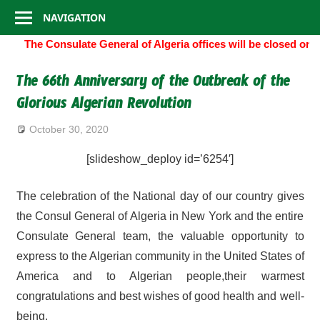
Consulate
Skip
NAVIGATION
to
General
The Consulate General of Algeria offices will be closed on
content
of
The 66th Anniversary of the Outbreak of the
Glorious Algerian Revolution
Algeria
October 30, 2020
[slideshow_deploy id=’6254′]
The celebration of the National day of our country gives
the Consul General of Algeria in New York and the entire
Consulate General team, the valuable opportunity to
express to the Algerian community in the United States of
America and to Algerian people,their warmest
congratulations and best wishes of good health and well-
being.