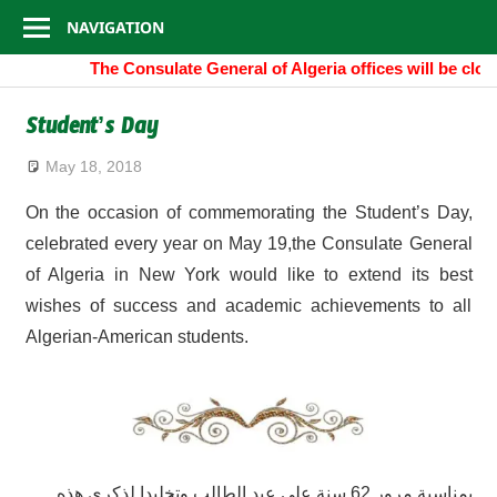
Consulate
Skip
NAVIGATION
to
General
The Consulate General of Algeria offices will be clo
content
of
Student’s Day
Algeria
May 18, 2018
On the occasion of commemorating the Student’s Day,
celebrated every year on May 19,the Consulate General
of Algeria in New York would like to extend its best
wishes of success and academic achievements to all
Algerian-American students.
بمناسبة مرور 62 سنة على عيد الطالب وتخليدا لذكرى هذه