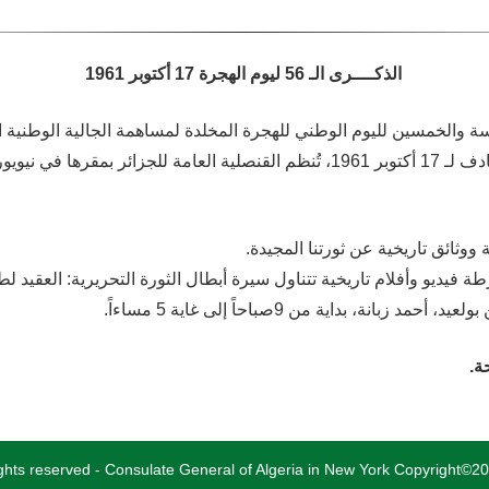
17 أكتوبر 1961
ليوم الهجرة
56
الذكــــرى الـ
سة والخمسين لليوم الوطني للهجرة المخلدة لمساهمة الجالية الوطنية ا
ووثائق تاريخية عن ثورتنا المجيدة
يديو وأفلام تاريخية تتناول سيرة أبطال الثورة التحريرية: العقيد ل
د زبانة، بداية من 9صباحاً إلى غاية 5 مساءاً
حة
rights reserved - Consulate General of Algeria in New York Copyright©2