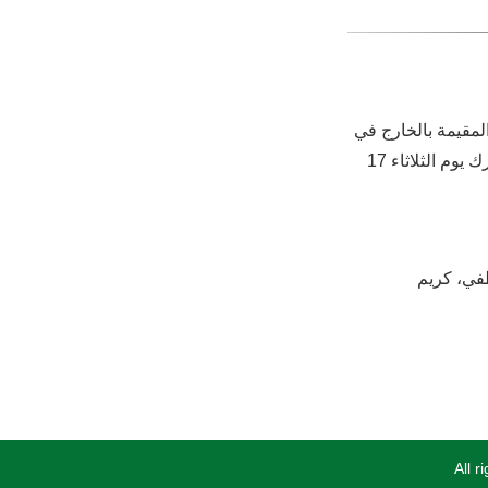
لمقيمة بالخارج في
مسار التحرر والمصادف لـ 17 أكتوبر 1961، تُنظم القنصلية العامة للجزائر بمقرها في نيويورك يوم الثلاثاء 17
طفي، كريم
All 