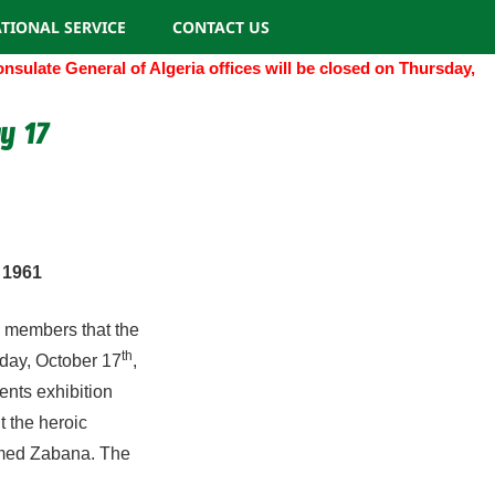
TIONAL SERVICE
CONTACT US
ulate General of Algeria offices will be closed on Thursday, No
y 17
 1961
y members that the
th
sday, October 17
,
nts exhibition
 the heroic
Ahmed Zabana. The