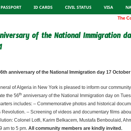
PASSPORT
ID CARDS
CIVIL STATUS
VISA
NA
The Cons
niversary of the National Immigration da
1
7
6th anniversary of the National Immigration day
17 October
eral of Algeria in New York is pleased to inform our communit
th
ate the 56
anniversary of the National Immigration day on Tue
uarters includes: – Commemorative photos and historical docume
s Revolution. – Screening of videos and documentary films about
volution: Colonel Lotfi, Karim Belkacem, Mustafa Benboulaid, 
 9 am to 5 pm.
All community members are kindly invited.