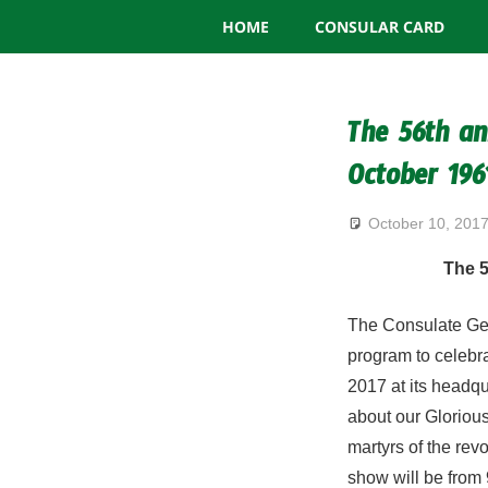
Consulate
Skip
HOME
CONSULAR CARD
to
General
content
of
The 56th an
Algeria
October 196
October 10, 201
The 5
The Consulate Gen
program to celebr
2017 at its headq
about our Gloriou
martyrs of the re
show will be from