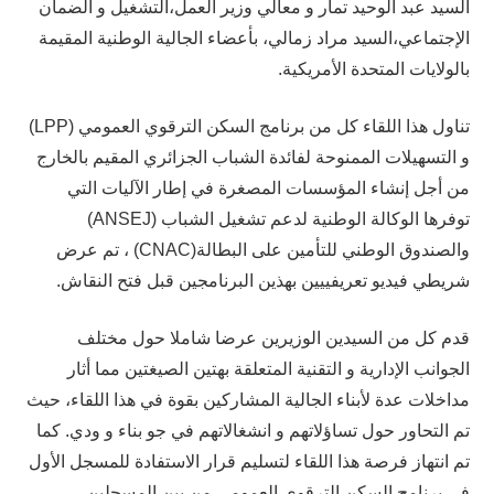
السيد عبد الوحيد تمار و معالي وزير العمل،التشغيل و الضمان
الإجتماعي،السيد مراد زمالي، بأعضاء الجالية الوطنية المقيمة
بالولايات المتحدة الأمريكية.
تناول هذا اللقاء كل من برنامج السكن الترقوي العمومي (LPP)
و التسهيلات الممنوحة لفائدة الشباب الجزائري المقيم بالخارج
من أجل إنشاء المؤسسات المصغرة في إطار الآليات التي
توفرها الوكالة الوطنية لدعم تشغيل الشباب (ANSEJ)
والصندوق الوطني للتأمين على البطالة(CNAC) ، تم عرض
شريطي فيديو تعريفييين بهذين البرنامجين قبل فتح النقاش.
قدم كل من السيدين الوزيرين عرضا شاملا حول مختلف
الجوانب الإدارية و التقنية المتعلقة بهتين الصيغتين مما أثار
مداخلات عدة لأبناء الجالية المشاركين بقوة في هذا اللقاء، حيث
تم التحاور حول تساؤلاتهم و انشغالاتهم في جو بناء و ودي. كما
تم انتهاز فرصة هذا اللقاء لتسليم قرار الاستفادة للمسجل الأول
في برنامج السكن الترقوي العمومي من بين المسجلين