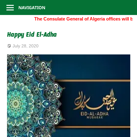
Consulate
Skip
NAVIGATION
to
General
The Consulate General of Algeria offices will be
content
of
Happy Eid El-Adha
Algeria
July 28, 2020