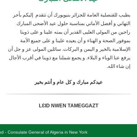
يطيب للقنصلية العامة للجزائر بنيويورك أن تتقدم إليكم بأحر
التهاني و أفضل الأماني بمناسبة حلول عيد الأضحى المبارك
راجين من المولى العليى القدير أن يمنه علينا و على ذوينا
بموفور الصحة و الهناء و أن يعيده علينا و على جميع الأمة
الإسلامية بالخير و اليمن و البركات. سائلين المولى عز و جل أن
يرفع عنا الوباء و البلاء. و يجمع شملنا مع ذوينا في أقرب الأجال
إن شاء الله.
عيدكم مبارك و كل عام و أنتم بخير
LԐID NWEN TAMEGGAZT
ved - Consulate General of Algeria in New York