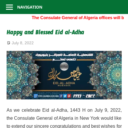
Consulate
Skip
NAVIGATION
to
General
The Consulate General of Algeria offices will be
content
of
Happy and Blessed Eid al-Adha
Algeria
July 8, 2022
As we celebrate Eid al-Adha, 1443 H on July 9, 2022,
the Consulate General of Algeria in New York would like
to extend our sincere congratulations and best wishes for