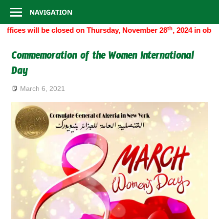
Consulate
Skip
NAVIGATION
to
General
th
ffices will be closed on Thursday, November 28
, 2024 in obser
content
of
Commemoration of the Women International
Day
Algeria
March 6, 2021