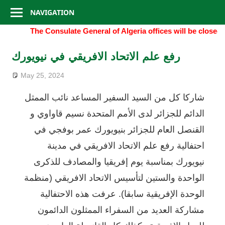
Consulate
Skip
NAVIGATION
to
General
The Consulate General of Algeria offices will be closed o
content
of
رفع علم الاتحاد الافريقي في نيويورك
Algeria
May 25, 2024
شاركا كل من السيد السفير المساعد نائب الممثل
الدائم للجزائر لدى الأمم المتحدة نسيم قاواوي و
القنصل العام للجزائر بنيويورك عمر بوفجي في
احتفالية رفع علم الاتحاد الافريقي في مدينة
نيويورك بمناسبة يوم إفريقيا والمصادف للذكرى
الواحدة والستين لتأسيس الاتحاد الافريقي (منظمة
الوحدة الإفريقية سابقا). عرفت هذه الاحتفالية
مشاركة العديد من السفراء الممثلون الدائمون